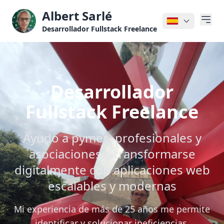
Saltar al contenido principal
Albert Sarlé
Desarrollador Fullstack Freelance
Desarrollador
Fullstack Freelance
Ayudo a pymes, profesionales y
asociaciones a transformarse
digitalmente con aplicaciones web
escalables y modernas
Mi experiencia de más de 25 años me permite
identificar y solucionar ineficiencias,